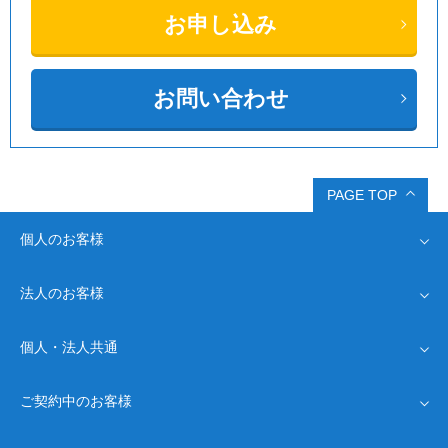
お申し込み
お問い合わせ
PAGE TOP
個人のお客様
法人のお客様
運営会社
インターネット回線
Drive光
個人・法人共通
Driveプロバイダ
運営会社
インターネット回線
Driveプロバイダ
モバイル通信
ご契約中のお客様
オプション
Drive SIM
新規お申し込み
コスト削減
Drive WiMAX
よくあるご質問