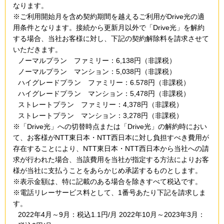
なります。
※ご利用開始月を含め契約期間を越えるご利用がDrive光の適
用条件となります。接続から更新月以外で「Drive光」を解約
する場合、当社お客様に対し、下記の契約解除料を請求させて
いただきます。
ノーマルプラン ファミリー：6,138円（非課税）
ノーマルプラン マンション：5,038円（非課税）
ハイグレードプラン ファミリー：6.578円（非課税）
ハイグレードプラン マンション：5,478円（非課税）
ストレートプラン ファミリー：4,378円（非課税）
ストレートプラン マンション：3,278円（非課税）
※「Drive光」への切替時点または「Drive光」の解約時におい
て、お客様がNTT東日本・NTT西日本に対し負担すべき費用が
存在することにより、NTT東日本・NTT西日本から当社への請
求が行われた場合、当該費用を当社が指定する方法によりお客
様が当社に支払うことをあらかじめ承諾するものとします。
※表示金額は、特に記載のある場合を除きすべて税込です。
※電話リレーサービス料として、1番号あたり下記を請求しま
す。
2022年4月～9月：税込1.1円/月 2022年10月～2023年3月：