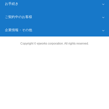
お手続き
インターネット回線
Drive光
ご契約中のお客様
Driveプロバイダ
オプション
ネット回線・完全ガイド
新規お申し込み
よくあるご質問
企業情報・その他
お客様情報確認
お問い合わせ
モバイル通信
サポート
Drive WiMAX
お客様情報リマインダシステム
運営会社
Copyright © ejworks corporation. All rights reserved.
遠隔ツール
特定商取引法
重説・約款
免責事項
プライバシーポリシー
著作権