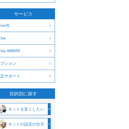
サービス
rive光
rive
rive WiMAX
オプション
設定サポート
目的別に探す
ネットを安くしたい
ネットの設定の仕方