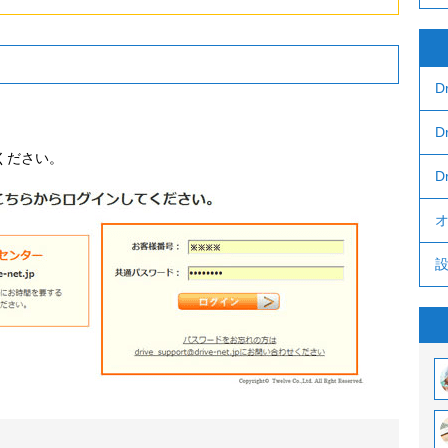
D
D
ください。
D