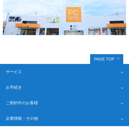
PAGE TOP
サービス
お手続き
インターネット回線
Drive光
ご契約中のお客様
Driveプロバイダ
オプション
ネット回線・完全ガイド
新規お申し込み
よくあるご質問
企業情報・その他
お客様情報確認
お問い合わせ
モバイル通信
サポート