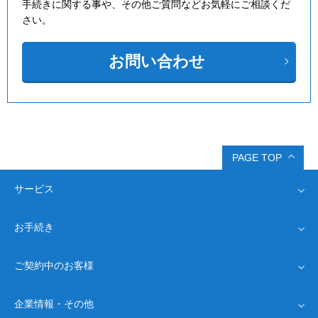
手続きに関する事や、その他ご質問などお気軽にご相談くだ
さい。
お問い合わせ
PAGE TOP
サービス
お手続き
インターネット回線
Drive光
ご契約中のお客様
Driveプロバイダ
オプション
ネット回線・完全ガイド
新規お申し込み
よくあるご質問
企業情報・その他
お客様情報確認
お問い合わせ
モバイル通信