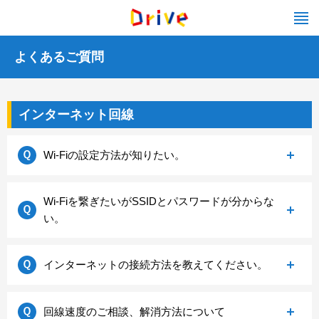
よくあるご質問
よ
く
インターネット回線
あ
る
ご
Wi-Fiの設定方法が知りたい。
質
問
（イ
Wi-fiの接続設定方法につきましては、以下のリンク
Wi-Fiを繋ぎたいがSSIDとパスワードが分からな
ン
を参考にご設定をお願いいたします。
い。
タ
パソコンからの場合
ー
スマホからの場合
ネ
メーカーや機種名によって異なりますが、ほとんど
インターネットの接続方法を教えてください。
ッ
の無線ルーターには購入時に、「初期設定シール」
ト
が同封されております。
回
インターネットの接続方法につきましては、以下の
また、無線機自体に印字されている場合もありま
回線速度のご相談、解消方法について