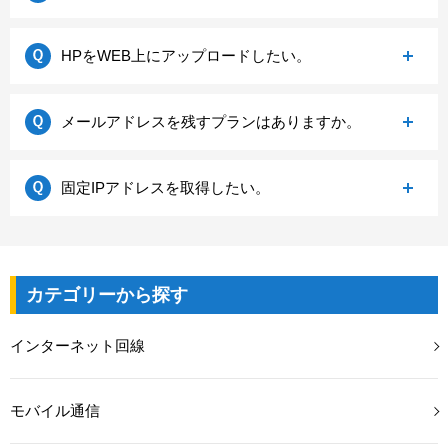
線）
リンクを参考にご設定をお願いいたします。
す。
ご不明の場合には、ご利用のWi-fiルーターのメーカ
インターネットの設定方法
お客様の環境に合わせた提案をさせていただきま
HPをWEB上にアップロードしたい。
ー様へお問い合わせをお願いいたします。
す。
お問い合わせ先にお気軽にご連絡ください。
DriveのHP上でサーバー容量の取得が可能です。ログ
メールアドレスを残すプランはありますか。
お問い合わせはこちらから
インページからマイページにログイン頂き、「プラ
ンおよびサービス設定」⇒「HP利用設定」へ進んで
※必ずしも速度解消されるわけではございません。
メールアドレスを残すプランはございます。
手続きを行います。
固定IPアドレスを取得したい。
予めご理解の程お願いいたします。
詳しくはDriveサポートセンターまでお問い合わせ下
HPの容量によって料金が異なります。
さい。
100MBまで：無料
取得いただくことは可能でございます。
※ご契約中のプロバイダープランは解約になりま
200MBまで：220円（税込）
オプションに関してはこちらから
す。
カテゴリーから探す
400MBまで：660円（税込）
※再度、お支払い方法のご登録を行って頂く可能性
800MBまで：1,540円（税込）
固定IPアドレス発行までに約一週間かかります。
がございます。
1000MBまで：1,980円（税込）
お手続きに関してはDriveサポートセンターまでお問
インターネット回線
い合わせ下さい。
お問い合わせはこちらから
お問い合わせはこちらから
モバイル通信
※お客様の利用環境によって、料金が変わります。