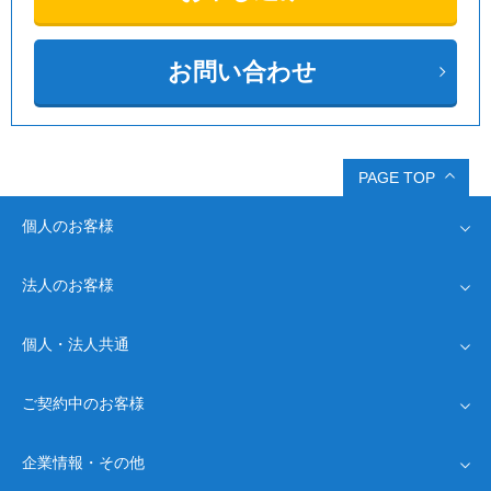
お問い合わせ
PAGE TOP
個人のお客様
法人のお客様
運営会社
インターネット回線
Drive光
個人・法人共通
Driveプロバイダ
運営会社
インターネット回線
Driveプロバイダ
モバイル通信
ご契約中のお客様
オプション
Drive SIM
新規お申し込み
コスト削減
Drive WiMAX
よくあるご質問
集客サービス
企業情報・その他
お客様情報確認
お問い合わせ
サポート